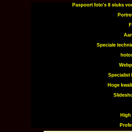
*
Paspoort foto's 8 stuks vo
Portre
F
Aan
Speciale techn
hoto
Webpa
Specialist
Hoge kwali
Slidesh
High
Profe